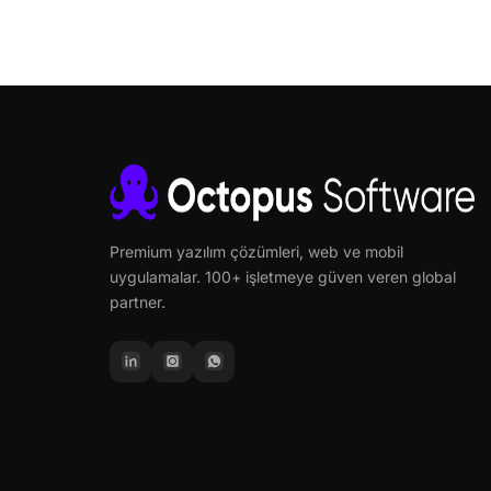
Premium yazılım çözümleri, web ve mobil
uygulamalar. 100+ işletmeye güven veren global
partner.