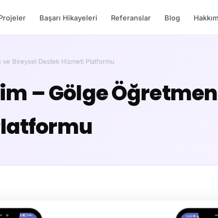
Projeler
Başarı Hikayeleri
Referanslar
Blog
Hakkım
ve Bireysel Destek Hizmeti Platformu
m – Gölge Öğretmen 
Platformu