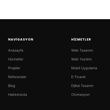
NAVIGASYON
HIZMETLER
Anasayfa
Web Tasarımı
Hizmetler
Web Yazılımı
Projeler
Mobil Uygulama
Referanslar
E-Ticaret
Blog
Dijital Tasarım
Hakkımızda
Otomasyon