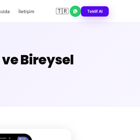
🇹🇷
Teklif Al
ızda
İletişim
ve Bireysel